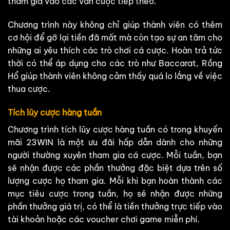
tham gia vào các ván cược tiếp theo.
Chương trình này không chỉ giúp thành viên có thêm
cơ hội để gỡ lại tiền đã mất mà còn tạo sự an tâm cho
những ai yêu thích các trò chơi cá cược. Hoàn trả tức
thời có thể áp dụng cho các trò như Baccarat, Rồng
Hổ giúp thành viên không cảm thấy quá lo lắng về việc
thua cược.
Tích lũy cược hàng tuần
Chương trình tích lũy cược hàng tuần có trong khuyến
mãi 23WIN là một ưu đãi hấp dẫn dành cho những
người thường xuyên tham gia cá cược. Mỗi tuần, bạn
sẽ nhận được các phần thưởng đặc biệt dựa trên số
lượng cược họ tham gia. Mỗi khi bạn hoàn thành các
mục tiêu cược trong tuần, họ sẽ nhận được những
phần thưởng giá trị, có thể là tiền thưởng trực tiếp vào
tài khoản hoặc các voucher chơi game miễn phí.