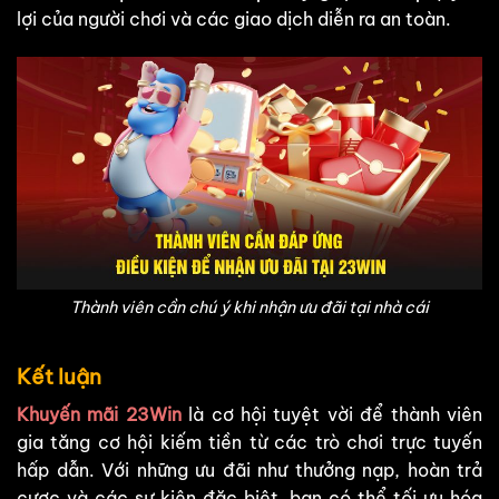
lợi của người chơi và các giao dịch diễn ra an toàn.
Thành viên cần chú ý khi nhận ưu đãi tại nhà cái
Kết luận
Khuyến mãi 23Win
là cơ hội tuyệt vời để thành viên
gia tăng cơ hội kiếm tiền từ các trò chơi trực tuyến
hấp dẫn. Với những ưu đãi như thưởng nạp, hoàn trả
cược và các sự kiện đặc biệt, bạn có thể tối ưu hóa