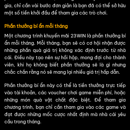
gia, chỉ cần vài bước đơn giản là bạn đã có thể sở hữu
một số tiền khởi đầu để tham gia các trò chơi.
Phần thưởng bí ẩn mỗi tháng
Một chương trình khuyến mãi 23WIN là phần thưởng bí
ẩn mỗi tháng. Mỗi tháng, bạn sẽ có cơ hội nhận được
những phần quà giá trị không xác định trước từ nhà
cái. Điều này tạo nên sự hồi hộp, mong đợi cho thành
viên, khi họ không biết phần thưởng sẽ là gì nhưng
chắc chắn rằng nó sẽ mang lại nhiều giá trị hấp dẫn.
Phần thưởng bí ẩn này có thể là tiền thưởng trực tiếp
vào tài khoản, các voucher chơi game miễn phí, hoặc
những món quà vật chất đặc biệt. Để tham gia
chương trình, bạn chỉ cần tham gia vào các game và
đạt được những mốc cược nhất định mà nhà cái yêu
cầu trong tháng.