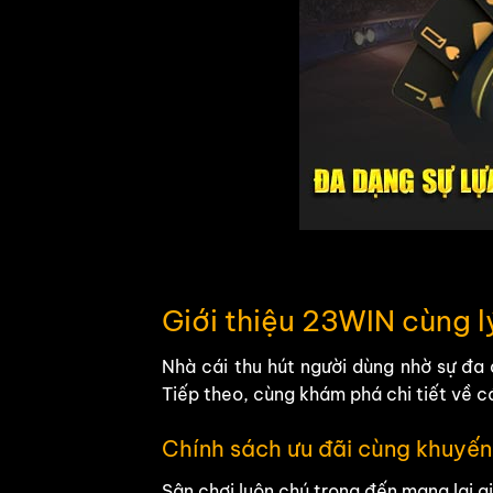
Giới thiệu 23WIN cùng l
Nhà cái thu hút người dùng nhờ sự đa
Tiếp theo, cùng khám phá chi tiết về c
Chính sách ưu đãi cùng khuyến
Sân chơi luôn chú trọng đến mang lại g