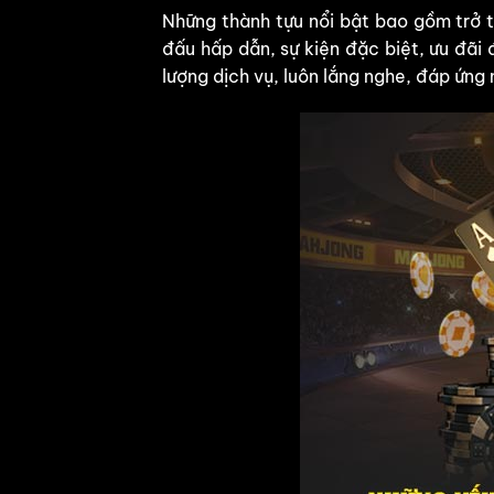
Những thành tựu nổi bật bao gồm trở t
đấu hấp dẫn, sự kiện đặc biệt, ưu đãi
lượng dịch vụ, luôn lắng nghe, đáp ứng