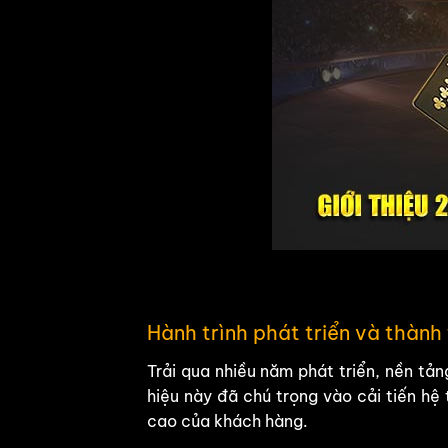
Hành trình phát triển và thành
Trải qua nhiều năm phát triển, nền t
hiệu này đã chú trọng vào cải tiến hệ
cao của khách hàng.