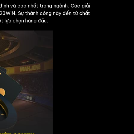
định và cao nhất trong ngành. Các giải
u 23WIN. Sự thành công này đến từ chất
ột lựa chọn hàng đầu.