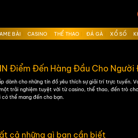
AME BÀI
CASINO
THỂ THAO
ĐÁ GÀ
XỔ SỐ
K
IN Điểm Đến Hàng Đầu Cho Người 
 dành cho những tín đồ yêu thích sự giải trí trực tuyến. V
ột trải nghiệm tuyệt vời từ casino, thể thao, đến trò chơ
ái có thể mang đến cho bạn.
ất cả những gì bạn cần biết