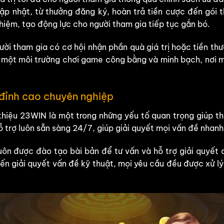
p nhật, từ thưởng đăng ký, hoàn trả tiền cược đến gói t
hiệm, tạo động lực cho người tham gia tiếp tục gắn bó.
người tham gia có cơ hội nhận phần quà giá trị hoặc tiền th
o ra một môi trường chơi game công bằng và minh bạch, nơ
đỉnh cao chuyên nghiệp
thiệu 23WIN là một trong những yếu tố quan trọng giúp th
ỗ trợ luôn sẵn sàng 24/7, giúp giải quyết mọi vấn đề nhanh
n được đào tạo bài bản để tư vấn và hỗ trợ giải quyết ch
đến giải quyết vấn đề kỹ thuật, mọi yêu cầu đều được xử 