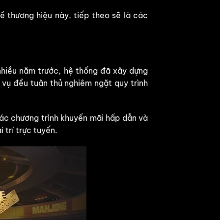
ề thương hiệu này, tiếp theo sẽ là các
ừ nhiều năm trước, hệ thống đã xây dựng
vụ đều tuân thủ nghiêm ngặt quy trình
các chương trình khuyến mãi hấp dẫn và
 trí trực tuyến.