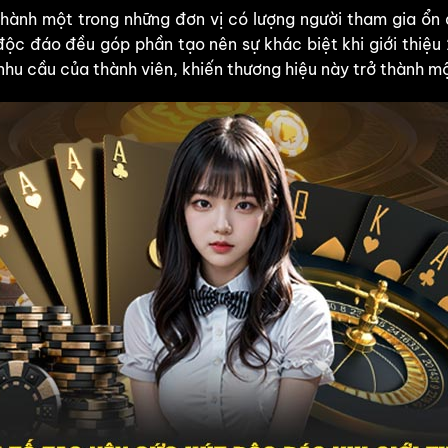
hành một trong những đơn vị có lượng người tham gia ổn 
 độc đáo đều góp phần tạo nên sự khác biệt khi giới thiệ
 nhu cầu của thành viên, khiến thương hiệu này trở thành m