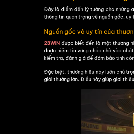
Đây là điểm đến lý tưởng cho những ai
thông tin quan trọng về nguồn gốc, uy 
Nguồn gốc và uy tín của thươ
23WIN
được biết đến là một thương hiệ
được niềm tin vững chắc nhờ vào chất
kiểm tra, đánh giá để đảm bảo tính cô
Đặc biệt, thương hiệu này luôn chú tr
giải thưởng lớn. Điều này giúp giới thi