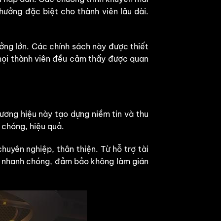
hưởng đặc biệt cho thành viên lâu dài.
ưởng lớn. Các chính sách này được thiết
i mọi thành viên đều cảm thấy được quan
ương hiệu này tạo dựng niềm tin và thu
 chóng, hiệu quả.
uyên nghiệp, thân thiện. Từ hỗ trợ tài
lý nhanh chóng, đảm bảo không làm gián