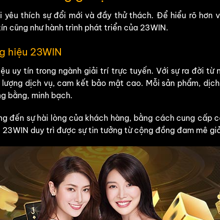
 yêu thích sự đổi mới và đầy thử thách. Để hiểu rõ hơn v
tín cũng như hành trình phát triển của 23WIN.
ng hiệu 23WIN
u uy tín trong ngành giải trí trực tuyến. Với sự ra đời t
 lượng dịch vụ, cam kết bảo mật cao. Mỗi sản phẩm, dịch 
ng bằng, minh bạch.
ọng đến sự hài lòng của khách hàng, bằng cách cung cấp 
ệu 23WIN duy trì được sự tin tưởng từ cộng đồng đam mê giải