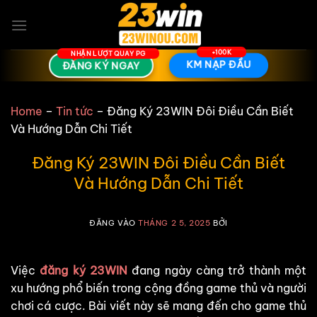
Bỏ
qua
nội
dung
KM NẠP ĐẦU
ĐĂNG KÝ NGAY
Home
–
Tin tức
–
Đăng Ký 23WIN Đôi Điều Cần Biết
Và Hướng Dẫn Chi Tiết
Đăng Ký 23WIN Đôi Điều Cần Biết
Và Hướng Dẫn Chi Tiết
ĐĂNG VÀO
THÁNG 2 5, 2025
BỞI
Việc
đăng ký 23WIN
đang ngày càng trở thành một
xu hướng phổ biến trong cộng đồng game thủ và người
chơi cá cược. Bài viết này sẽ mang đến cho game thủ