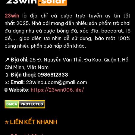
23win
là địa chỉ cá cược trực tuyến uy tín tốt
nhất 2025. Nhà cái mang đến nhiều sản phẩm trò chơi
đa dạng như cá cược bóng đá, xóc đĩa, baccarat, lô
đề,... giao diện ưa nhìn dễ sử dụng, bảo mật 100%
cùng nhiều phần quà hấp dẫn khác.
📍 Địa chỉ
:
25 Đ. Nguyễn Văn Thủ, Đa Kao, Quận 1, Hồ
Chí Minh, Việt Nam
📱
Điện thoại: 0986812333
📧
Email:
23winou.com@gmail.com
🌐
Website:
https://23win006.life/
⭐ LIÊN KẾT NHANH