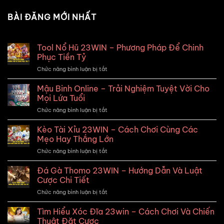
BÀI ĐĂNG MỚI NHẤT
Tool Nổ Hũ 23WIN – Phương Pháp Để Chinh
Phục Tiền Tỷ
Chức năng bình luận bị tắt
ở
Tool
Nổ
Mậu Binh Online – Trải Nghiệm Tuyệt Vời Cho
Hũ
Mọi Lứa Tuổi
23WIN
Chức năng bình luận bị tắt
ở
–
Mậu
Phương
Binh
Kèo Tài Xỉu 23WIN – Cách Chơi Cùng Các
Pháp
Online
Để
Mẹo Hay Thắng Lớn
–
Chinh
Chức năng bình luận bị tắt
ở
Trải
Phục
Kèo
Nghiệm
Tiền
Tài
Đá Gà Thomo 23WIN – Hướng Dẫn Và Luật
Tuyệt
Tỷ
Xỉu
Vời
Cược Chi Tiết
23WIN
Cho
Chức năng bình luận bị tắt
ở
–
Mọi
Đá
Cách
Lứa
Gà
Tìm Hiểu Xóc Đĩa 23win – Cách Chơi Và Chiến
Chơi
Tuổi
Thomo
Cùng
Thuật Đặt Cược