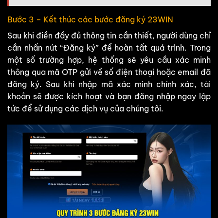
Bước 3 – Kết thúc các bước đăng ký 23WIN
Sau khi điền đầy đủ thông tin cần thiết, người dùng chỉ
cần nhấn nút “Đăng ký” để hoàn tất quá trình. Trong
một số trường hợp, hệ thống sẽ yêu cầu xác minh
thông qua mã OTP gửi về số điện thoại hoặc email đã
đăng ký. Sau khi nhập mã xác minh chính xác, tài
khoản sẽ được kích hoạt và bạn đăng nhập ngay lập
tức để sử dụng các dịch vụ của chúng tôi.