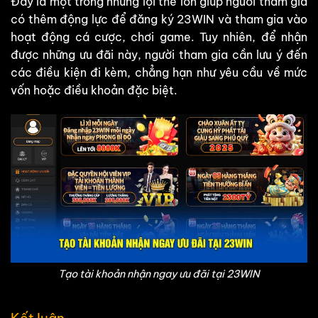
Đây là một trong những lợi thế lớn giúp người tham gia
có thêm động lực để đăng ký 23WIN và tham gia vào
hoạt động cá cược, chơi game. Tuy nhiên, để nhận
được những ưu đãi này, người tham gia cần lưu ý đến
các điều kiện đi kèm, chẳng hạn như yêu cầu về mức
vốn hoặc điều khoản đặc biệt.
Tạo tài khoản nhận ngay ưu đãi tại 23WIN