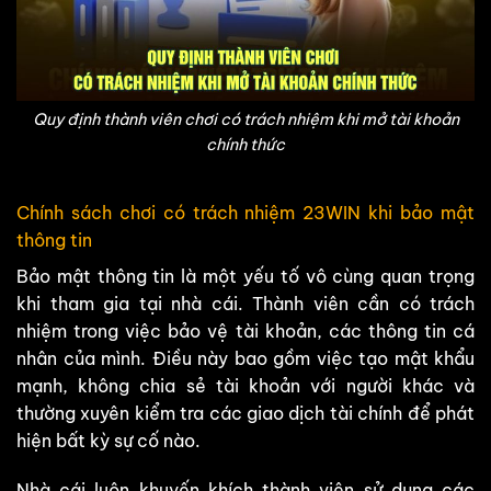
Quy định thành viên chơi có trách nhiệm khi mở tài khoản
chính thức
Chính sách chơi có trách nhiệm 23WIN khi bảo mật
thông tin
Bảo mật thông tin là một yếu tố vô cùng quan trọng
khi tham gia tại nhà cái. Thành viên cần có trách
nhiệm trong việc bảo vệ tài khoản, các thông tin cá
nhân của mình. Điều này bao gồm việc tạo mật khẩu
mạnh, không chia sẻ tài khoản với người khác và
thường xuyên kiểm tra các giao dịch tài chính để phát
hiện bất kỳ sự cố nào.
Nhà cái luôn khuyến khích thành viên sử dụng các