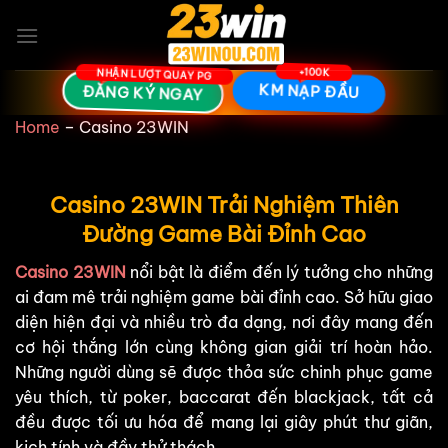
Bỏ
qua
nội
dung
KM NẠP ĐẦU
ĐĂNG KÝ NGAY
Home
–
Casino 23WIN
Casino 23WIN Trải Nghiệm Thiên
Đường Game Bài Đỉnh Cao
Casino 23WIN
nổi bật là điểm đến lý tưởng cho những
ai đam mê trải nghiệm game bài đỉnh cao. Sở hữu giao
diện hiện đại và nhiều trò đa dạng, nơi đây mang đến
cơ hội thắng lớn cùng không gian giải trí hoàn hảo.
Những người dùng sẽ được thỏa sức chinh phục game
yêu thích, từ poker, baccarat đến blackjack, tất cả
đều được tối ưu hóa để mang lại giây phút thư giãn,
kịch tính và đầy thử thách.