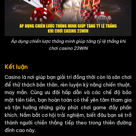
Áp dụng chiến lược thông minh giúp tăng tỷ lệ thắng khi
chơi casino 23WIN
Kết luận
Casino là nơi giúp bạn giải trí đồng thời còn là sân chơi
để thử thách bản thân, rèn luyện kỹ năng chiến thuật,
may mắn. Cùng ưu đãi hấp dẫn và các chế độ bảo
mật tiên tiến, bạn hoàn toàn có thể yên tâm tham gia
và tận hưởng những giây phút chơi game đầy phấn
khích. Nắm bắt cơ hội trải nghiệm, biết đâu bạn sẽ trở
thành người chiến thắng tiếp theo trong thiên đường
đỉnh cao này.