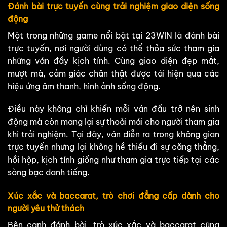
Đánh bài trực tuyến cùng trải nghiệm giao diện sống
động
Một trong những game nổi bật tại 23WIN là đánh bài
trực tuyến, nơi người dùng có thể thỏa sức tham gia
những ván đầy kịch tính. Cùng giao diện đẹp mắt,
mượt mà, cảm giác chân thật được tái hiện qua các
hiệu ứng âm thanh, hình ảnh sống động.
Điều này không chỉ khiến mỗi ván đấu trở nên sinh
động mà còn mang lại sự thoải mái cho người tham gia
khi trải nghiệm. Tại đây, ván diễn ra trong không gian
trực tuyến nhưng lại không hề thiếu đi sự căng thẳng,
hồi hộp, kịch tính giống như tham gia trực tiếp tại các
sòng bạc danh tiếng.
Xúc xắc và baccarat, trò chơi đẳng cấp dành cho
người yêu thử thách
Bên cạnh đánh bài, trò xúc xắc và baccarat cũng