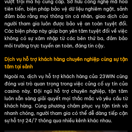
vượt trội mà họ cung cấp. Sở hữu công nghệ mã hóa
tiên tiến, biện pháp bảo vệ dữ liệu nghiêm ngặt, sảnh
đảm bảo rằng mọi thông tin cá nhân, giao dịch của
người tham gia luôn được bảo vệ an toàn tuyệt đối.
Các biện pháp này giúp bạn yên tâm tuyệt đối về việc
không có sự xâm nhập từ các bên thứ ba, đảm bảo
môi trường trực tuyến an toàn, đáng tin cậy.
Dịch vụ hỗ trợ khách hàng chuyên nghiệp cùng sự tận
tâm tại sảnh
Ngoài ra, dịch vụ hỗ trợ khách hàng của 23WIN cũng
đóng vai trò quan trọng trong việc củng cố uy tín của
casino này. Đội ngũ hỗ trợ chuyên nghiệp, tận tâm
luôn sẵn sàng giải quyết mọi thắc mắc và yêu cầu từ
khách hàng. Cùng phương châm phục vụ tận tình và
nhanh chóng, người tham gia có thể dễ dàng tiếp cận
sự hỗ trợ 24/7 thông qua nhiều kênh khác nhau.