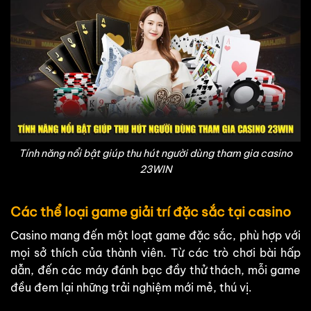
Tính năng nổi bật giúp thu hút người dùng tham gia casino
23WIN
Các thể loại game giải trí đặc sắc tại casino
Casino mang đến một loạt game đặc sắc, phù hợp với
mọi sở thích của thành viên. Từ các trò chơi bài hấp
dẫn, đến các máy đánh bạc đầy thử thách, mỗi game
đều đem lại những trải nghiệm mới mẻ, thú vị.